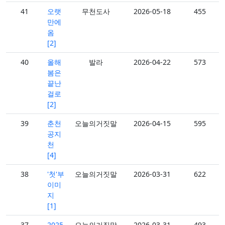
41
오랫
무천도사
2026-05-18
455
만에
옴
[2]
40
올해
발라
2026-04-22
573
봄은
끝난
걸로
[2]
39
춘천
오늘의거짓말
2026-04-15
595
공지
천
[4]
38
'첫'부
오늘의거짓말
2026-03-31
622
이미
지
[1]
37
2025
오늘의거짓말
2026-03-31
493