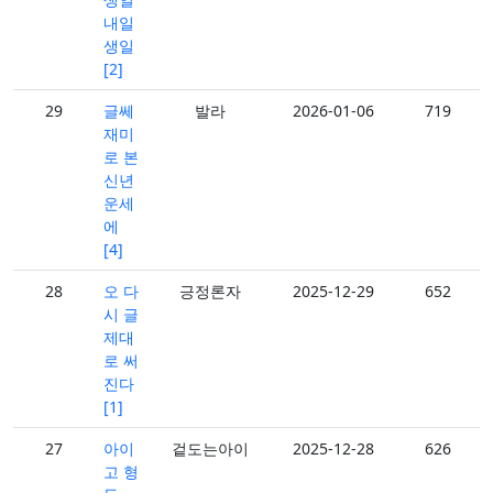
내일
생일
[2]
29
글쎄
발라
2026-01-06
719
재미
로 본
신년
운세
에
[4]
28
오 다
긍정론자
2025-12-29
652
시 글
제대
로 써
진다
[1]
27
아이
겉도는아이
2025-12-28
626
고 형