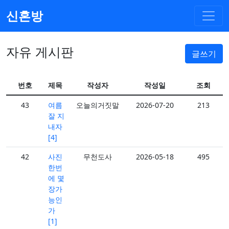
신혼방
자유 게시판
글쓰기
번호
제목
작성자
작성일
조회
43
여름
오늘의거짓말
2026-07-20
213
잘 지
내자
[4]
42
사진
무천도사
2026-05-18
495
한번
에 몇
장가
능인
가
[1]