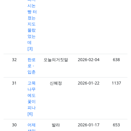
시논
빵 터
졌는
지도
몰랐
었는
데
[3]
32
한로
오늘의거짓말
2026-02-04
638
로 -
입춘
31
고목
신혜정
2026-01-22
1137
나무
에도
꽃이
피나
[6]
30
어제
발라
2026-01-17
653
생일