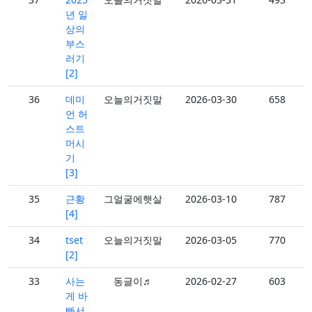
년 일
상의
부스
러기
[2]
36
데미
오늘의거짓말
2026-03-30
658
언 허
스트
머시
기
[3]
35
근황
그얼굴에햇살
2026-03-10
787
[4]
34
tset
오늘의거짓말
2026-03-05
770
[2]
33
사는
동글이♬
2026-02-27
603
게 바
빠서