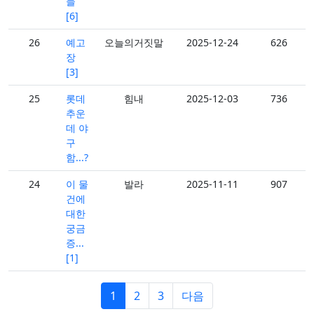
들
[6]
26
예고
오늘의거짓말
2025-12-24
626
장
[3]
25
롯데
힘내
2025-12-03
736
추운
데 야
구
함...?
24
이 물
발라
2025-11-11
907
건에
대한
궁금
증...
[1]
1
2
3
다음