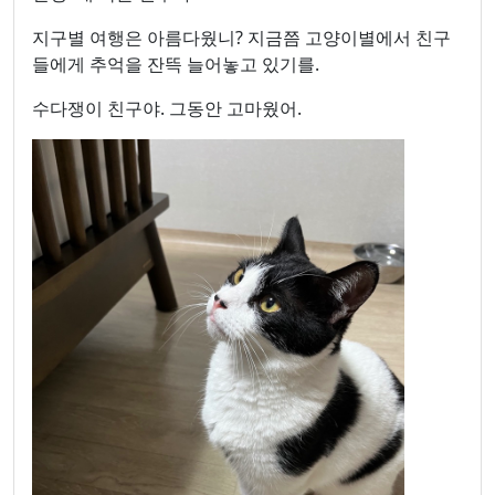
지구별 여행은 아름다웠니? 지금쯤 고양이별에서 친구
들에게 추억을 잔뜩 늘어놓고 있기를.
수다쟁이 친구야. 그동안 고마웠어.