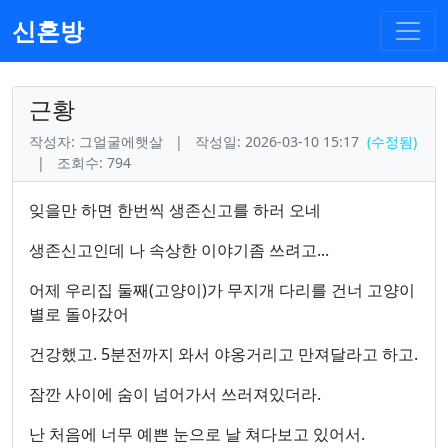
신혼방
근황
작성자: 그얼굴에햇살
|
작성일: 2026-03-10 15:17
(수정됨)
|
조회수: 794
잊을만 하면 한번씩 생존신고를 하러 오네
생존신고인데 나 속상한 이야기좀 쓰려고...
어제 우리집 둘째(고양이)가 무지개 다리를 건너 고양이
별로 돌아갔어
건강했고. 5분전까지 와서 야옹거리고 만져달라고 하고.
잠깐 사이에 숨이 넘어가서 쓰러져있더라.
난 처음에 너무 예쁜 눈으로 날 쳐다보고 있어서.