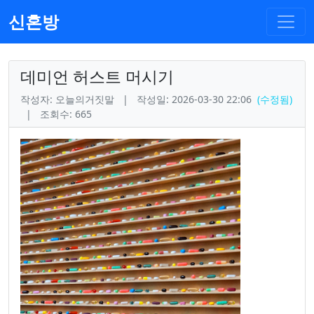
신혼방
데미언 허스트 머시기
작성자: 오늘의거짓말
|
작성일: 2026-03-30 22:06
(수정됨)
|
조회수: 665